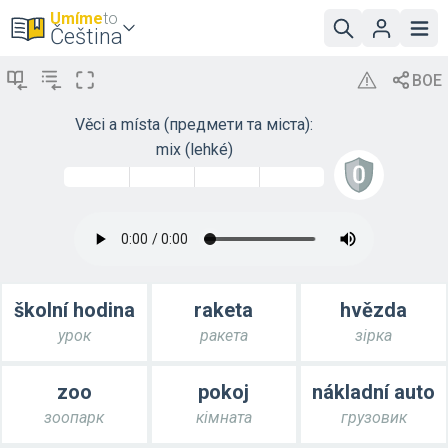
Umíme
to
Čeština
Věci a místa (предмети та міста):
mix (lehké)
školní hodina
raketa
hvězda
урок
ракета
зірка
zoo
pokoj
nákladní auto
зоопарк
кімната
грузовик