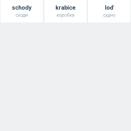
schody
krabice
loď
сходи
коробка
судно