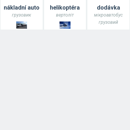
nákladní auto
helikoptéra
dodávka
грузовик
вертоліт
мікроавтобус
грузовий