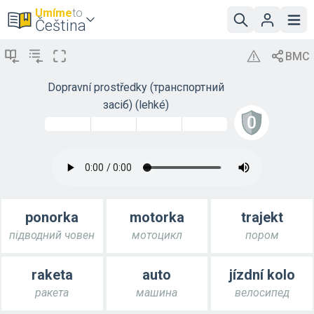
Umíme
to
Čeština
Dopravní prostředky (транспортний
засіб) (lehké)
ponorka
motorka
trajekt
підводний човен
мотоцикл
пором
raketa
auto
jízdní kolo
ракета
машина
велосипед