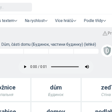
s textem
Na rychlost
Více hráčů
Podle třídy
Dům, části domu (Будинок, частини будинку) (lehké)
ožnice
dům
zeď
спальня
Будинок
Стіна
rabice
domov
podla