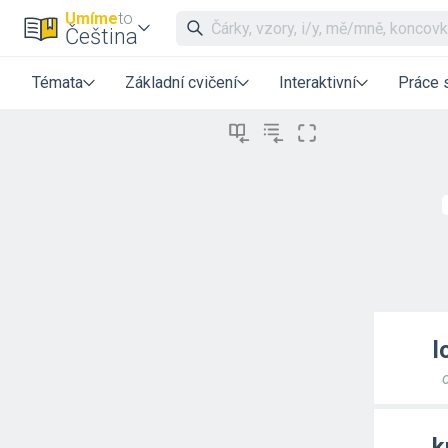
Umíme
to
Čeština
Témata
Základní cvičení
Interaktivní
Práce 
l
k