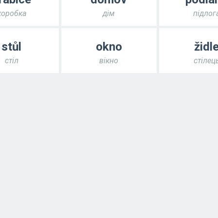
коробка
дім
підлог
stůl
okno
židl
стіл
вікно
стілец