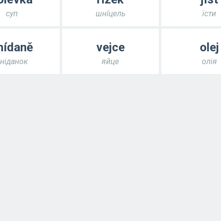
суп
шні́цель
їсти
nídaně
vejce
olej
ніданок
яйце
олія