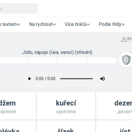
s textem
Na rychlost
Více hráčů
Podle třídy
Jídlo, nápoje (їжа, напої) (střední)
džem
kuřecí
deze
варення
курятина
десер
olévka
řízek
jíst