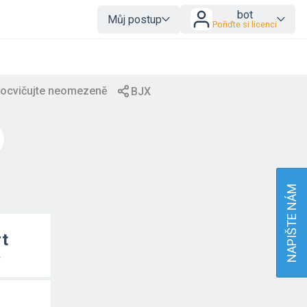
bot
Můj postup
Pořiďte si licenci
NAPIŠTE NÁM
rt
т