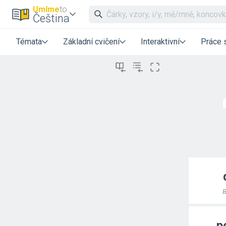
Umíme
to
Čeština
Témata
Základní cvičení
Interaktivní
Práce 
p