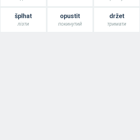
šplhat
opustit
držet
лізти
покинутий
тримати