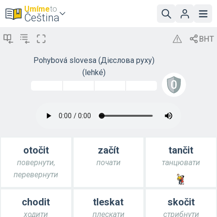
Umíme
to
Čeština
Pohybová slovesa (Дієслова руху)
(lehké)
otočit
začít
tančit
повернути,
почати
танцювати
перевернути
chodit
tleskat
skočit
ходити
плескати
стрибнути