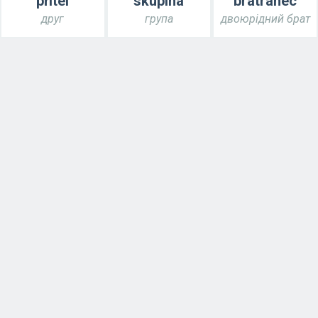
přítel
skupina
bratranec
друг
група
двоюрідний брат