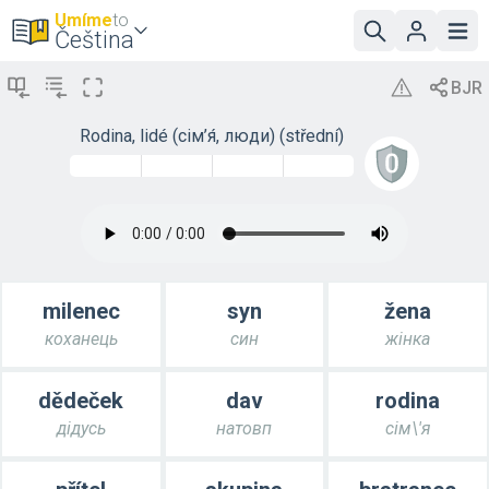
Umíme
to
Čeština
Rodina, lidé (сім’я́, люди) (střední)
milenec
syn
žena
коханець
син
жінка
dědeček
dav
rodina
дідусь
натовп
сім\'я