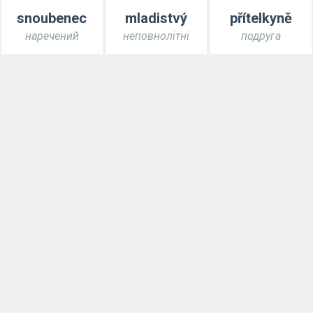
snoubenec
mladistvý
přítelkyně
наречений
неповнолітні
подруга