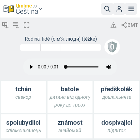
Umíme
to
Čeština
Rodina, lidé (сім’я́, люди) (těžké)
tchán
batole
předškolák
свекор
дитина від одногу
дошкільнята
року до трьох
spolubydlící
známost
dospívající
співмешканець
знайомий
підліток