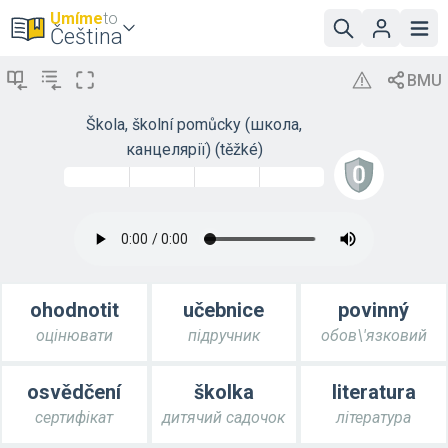
Umíme
to
Čeština
Škola, školní pomůcky (школа,
канцелярії) (těžké)
ohodnotit
učebnice
povinný
оцінювати
підручник
обов\'язковий
osvědčení
školka
literatura
сертифікат
дитячий садочок
література