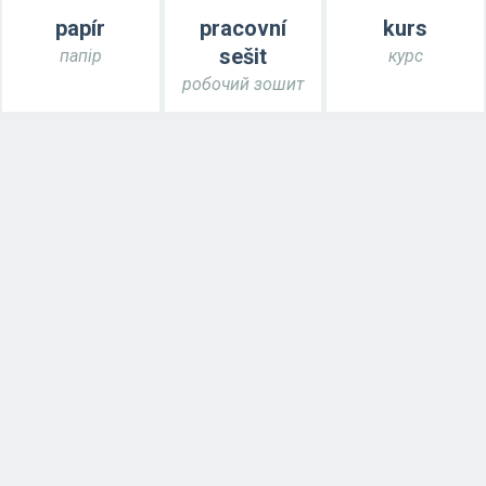
papír
pracovní
kurs
sešit
папір
курс
робочий зошит