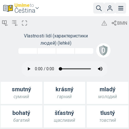
Umíme
to
Čeština
Vlastnosti lidí (характеристики
людей) (lehké)
smutný
krásný
mladý
сумний
гарний
молодий
bohatý
šťastný
tlustý
багатий
щасливий
товстий