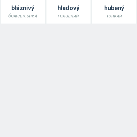
bláznivý
hladový
hubený
божевільний
голодний
тонкий