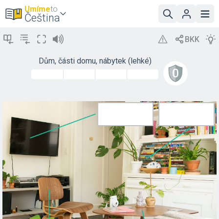
Umíme
to
Čeština
Dům, části domu, nábytek (lehké)