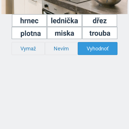
Vymaž
Nevím
Vyhodnoť