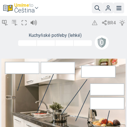
Umíme
to
Čeština
Kuchyňské potřeby (lehké)