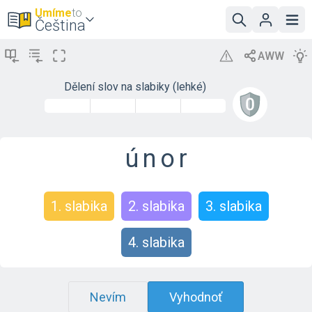
Umíme
to
Čeština
Dělení slov na slabiky (lehké)
ú
n
o
r
1. slabika
2. slabika
3. slabika
4. slabika
Nevím
Vyhodnoť