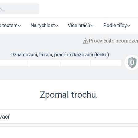
s textem
Na rychlost
Více hráčů
Podle třídy
Oznamovací, tázací, přací, rozkazovací (lehké)
Zpomal trochu.
ací