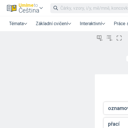
Umíme
to
Čeština
Témata
Základní cvičení
Interaktivní
Práce 
oznamov
přací