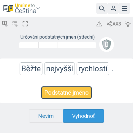
Umíme
to
Čeština
Určování podstatných jmen (střední)
Běžte
nejvyšší
rychlostí
.
Podstatné jméno
Nevím
Vyhodnoť