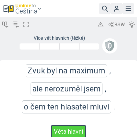
Umíme
to
Čeština
Více vět hlavních (těžké)
Zvuk byl na maximum
,
ale nerozuměl jsem
,
o čem ten hlasatel mluví
.
Věta hlavní