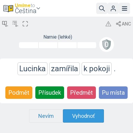
Umíme
to
Čeština
Narnie (lehké)
Lucinka
zamířila
k pokoji
.
Podmět
Přísudek
Předmět
Pu místa
Nevím
Vyhodnoť