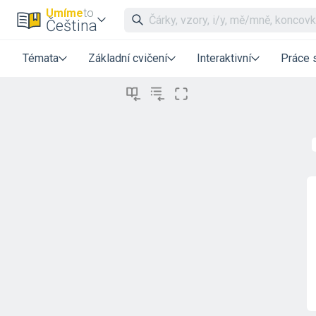
Umíme
to
Čeština
Témata
Základní cvičení
Interaktivní
Práce 