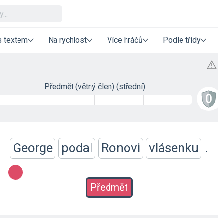
s textem
Na rychlost
Více hráčů
Podle třídy
Předmět (větný člen) (střední)
George
podal
Ronovi
vlásenku
.
Předmět