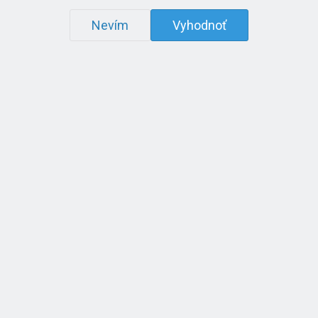
Nevím
Vyhodnoť