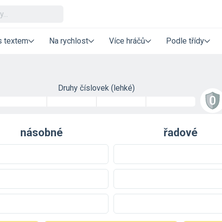
s textem
Na rychlost
Více hráčů
Podle třídy
Druhy číslovek (lehké)
násobné
řadové