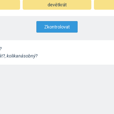
devětkrát
Zkontrolovat
?
át?, kolikanásobný?