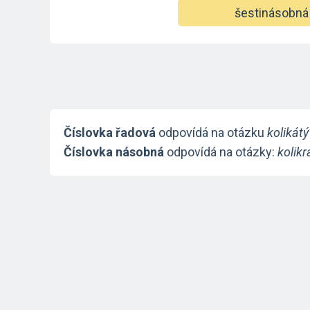
šestinásobná
Číslovka řadová
odpovídá na otázku
kolikátý
Číslovka násobná
odpovídá na otázky:
kolikr