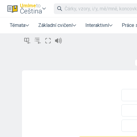
Umíme
to
Čeština
Témata
Základní cvičení
Interaktivní
Práce 