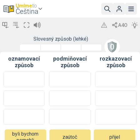
Umíme
to
Čeština
Slovesný způsob (lehké)
oznamovací
podmiňovací
rozkazovací
způsob
způsob
způsob
byli bychom
zaútoč
přijel