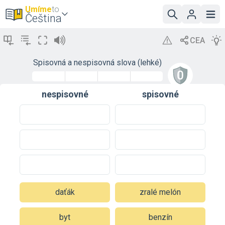
Umíme
to
Čeština
Spisovná a nespisovná slova (lehké)
nespisovné
spisovné
daťák
zralé melón
byt
benzín