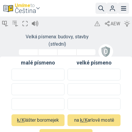
Umíme
to
Čeština
Velká písmena: budovy, stavby
(střední)
malé písmeno
velké písmeno
k/K
lášter boromejek
na
k/K
arlově mostě