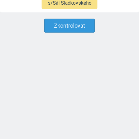
s/S
ál Sladkovského
Zkontrolovat