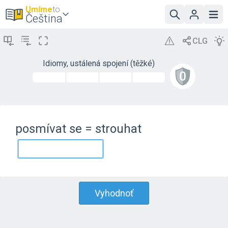
Umíme
to
Čeština
Idiomy, ustálená spojení (těžké)
posmívat se = strouhat
Vyhodnoť