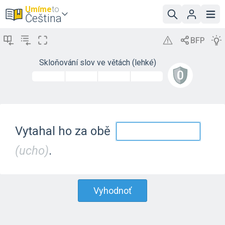
Umíme
to
Čeština
Skloňování slov ve větách (lehké)
Vytahal ho za obě
(ucho)
.
Vyhodnoť