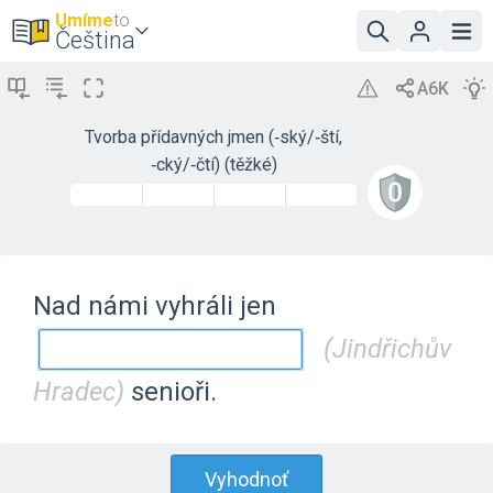
Umíme
to
Čeština
Tvorba přídavných jmen (‑ský/‑ští,
‑cký/‑čtí) (těžké)
Nad námi vyhráli jen
(Jindřichův
Hradec)
senioři.
Vyhodnoť