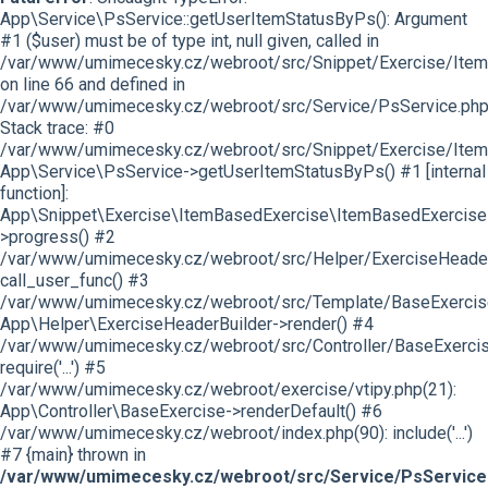
App\Service\PsService::getUserItemStatusByPs(): Argument
#1 ($user) must be of type int, null given, called in
/var/www/umimecesky.cz/webroot/src/Snippet/Exercise/Item
on line 66 and defined in
/var/www/umimecesky.cz/webroot/src/Service/PsService.php
Stack trace: #0
/var/www/umimecesky.cz/webroot/src/Snippet/Exercise/Item
App\Service\PsService->getUserItemStatusByPs() #1 [internal
function]:
App\Snippet\Exercise\ItemBasedExercise\ItemBasedExercise
>progress() #2
/var/www/umimecesky.cz/webroot/src/Helper/ExerciseHeaderB
call_user_func() #3
/var/www/umimecesky.cz/webroot/src/Template/BaseExercise/
App\Helper\ExerciseHeaderBuilder->render() #4
/var/www/umimecesky.cz/webroot/src/Controller/BaseExercis
require('...') #5
/var/www/umimecesky.cz/webroot/exercise/vtipy.php(21):
App\Controller\BaseExercise->renderDefault() #6
/var/www/umimecesky.cz/webroot/index.php(90): include('...')
#7 {main} thrown in
/var/www/umimecesky.cz/webroot/src/Service/PsService