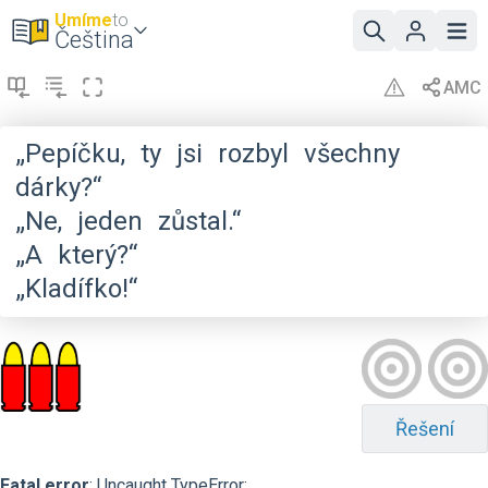
Umíme
to
Čeština
„Pepíčku,
ty
jsi
rozbyl
všechny
dárky?“
„Ne,
jeden
zůstal.“
„A
který?“
„Kladífko!“
Řešení
Fatal error
: Uncaught TypeError: