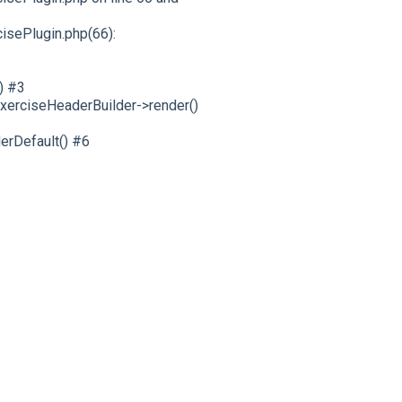
sePlugin.php(66):
) #3
erciseHeaderBuilder->render()
erDefault() #6