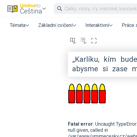
Umíme
to
Čeština
Témata
Základní cvičení
Interaktivní
Práce 
„Karlíku,
kím
bude
abysme
si
zase
m
Fatal error
: Uncaught TypeErro
null given, called in
/var/www/umimecesky.cz/webro