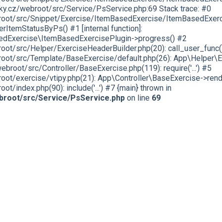
y.cz/webroot/src/Service/PsService.php:69 Stack trace: #0
ot/src/Snippet/Exercise/ItemBasedExercise/ItemBasedExerci
ItemStatusByPs() #1 [internal function]:
edExercise\ItemBasedExercisePlugin->progress() #2
t/src/Helper/ExerciseHeaderBuilder.php(20): call_user_func(
t/src/Template/BaseExercise/default.php(26): App\Helper\Ex
oot/src/Controller/BaseExercise.php(119): require('...') #5
t/exercise/vtipy.php(21): App\Controller\BaseExercise->rend
index.php(90): include('...') #7 {main} thrown in
root/src/Service/PsService.php
on line
69