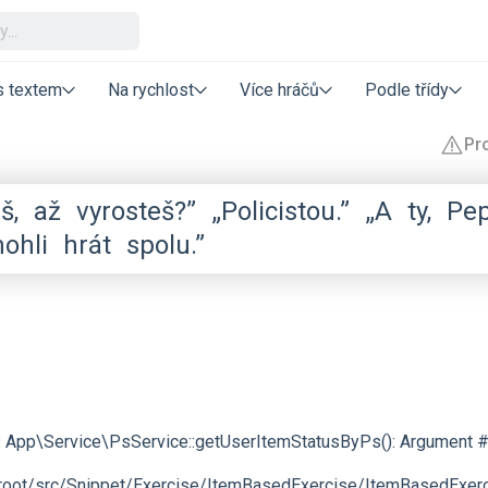
s textem
Na rychlost
Více hráčů
Podle třídy
š,
až
vyrosteš?”
„Policistou.”
„A
ty,
Pep
ohli
hrát
spolu.”
r: App\Service\PsService::getUserItemStatusByPs(): Argument #1
ot/src/Snippet/Exercise/ItemBasedExercise/ItemBasedExercis