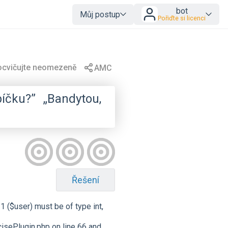
bot
Můj postup
Pořiďte si licenci
íčku?”
„Bandytou,
Řešení
 ($user) must be of type int,
ePlugin.php on line 66 and