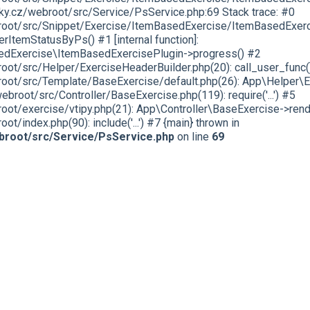
y.cz/webroot/src/Service/PsService.php:69 Stack trace: #0
ot/src/Snippet/Exercise/ItemBasedExercise/ItemBasedExerci
ItemStatusByPs() #1 [internal function]:
edExercise\ItemBasedExercisePlugin->progress() #2
t/src/Helper/ExerciseHeaderBuilder.php(20): call_user_func(
t/src/Template/BaseExercise/default.php(26): App\Helper\Ex
oot/src/Controller/BaseExercise.php(119): require('...') #5
t/exercise/vtipy.php(21): App\Controller\BaseExercise->rend
index.php(90): include('...') #7 {main} thrown in
root/src/Service/PsService.php
on line
69