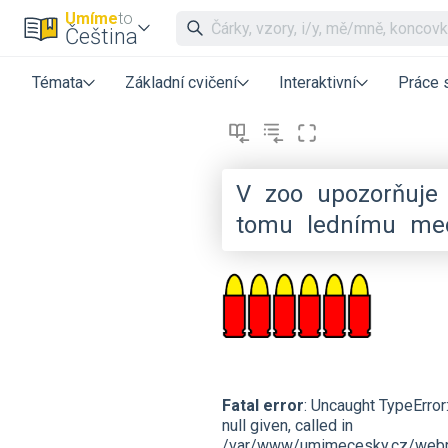
Umíme
to
Čeština
Témata
Základní cvičení
Interaktivní
Práce 
V
zoo
upozorňuje
tomu
lednímu
me
Fatal error
: Uncaught TypeErro
null given, called in
/var/www/umimecesky.cz/webro