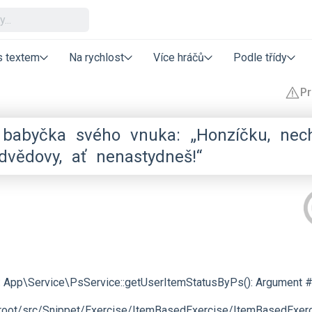
s textem
Na rychlost
Více hráčů
Podle třídy
babyčka
svého
vnuka:
„Honzíčku,
nec
dvědovy,
ať
nenastydneš!“
r: App\Service\PsService::getUserItemStatusByPs(): Argument #1
ot/src/Snippet/Exercise/ItemBasedExercise/ItemBasedExercis