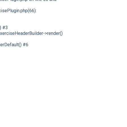
sePlugin.php(66):
) #3
erciseHeaderBuilder->render()
erDefault() #6