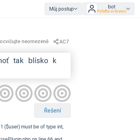
bot
Můj postup
Pořiďte si licenci
hoť
tak
blísko
k
Řešení
 ($user) must be of type int,
ePlugin.php on line 66 and