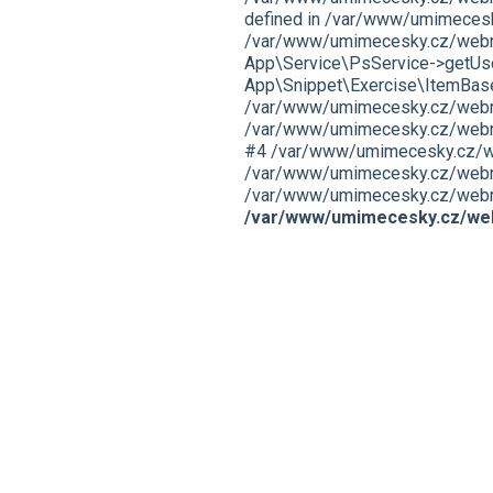
defined in /var/www/umimecesk
/var/www/umimecesky.cz/webro
App\Service\PsService->getUser
App\Snippet\Exercise\ItemBas
/var/www/umimecesky.cz/webroo
/var/www/umimecesky.cz/webroo
#4 /var/www/umimecesky.cz/webr
/var/www/umimecesky.cz/webroo
/var/www/umimecesky.cz/webroot/
/var/www/umimecesky.cz/web