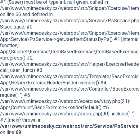
#1 ($user) must be of type int, null given, called in
/var/www/umimecesky.cz/webroot/src/Snippet/Exercise/Item
on line 66 and defined in
/var/www/umimecesky.cz/webroot/src/Service/PsService.php
Stack trace: #0
/var/www/umimecesky.cz/webroot/src/Snippet/Exercise/Item
App\Service\PsService->getUserItemStatusByPs() #1 [internal
function]:
App\Snippet\Exercise\ItemBasedExercise\ItemBasedExercise
>progress() #2
/var/www/umimecesky.cz/webroot/src/Helper/ExerciseHeaderB
call_user_func() #3
/var/www/umimecesky.cz/webroot/src/Template/BaseExercise/
App\Helper\ExerciseHeaderBuilder->render() #4
/var/www/umimecesky.cz/webroot/src/Controller/BaseExercis
require('...') #5
/var/www/umimecesky.cz/webroot/exercise/vtipy.php(21):
App\Controller\BaseExercise->renderDefault() #6
/var/www/umimecesky.cz/webroot/index.php(90): include('...')
#7 {main} thrown in
/var/www/umimecesky.cz/webroot/src/Service/PsService
on line
69