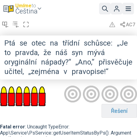
Umíme
to
Čeština
Ptá
se
otec
na
třídní
schůsce:
„Je
to
pravda,
že
náš
syn
mývá
oryginální
nápady?“
„Ano,“
přisvěčuje
učitel,
„zejména
v
pravopise!“
Řešení
Fatal error
: Uncaught TypeError:
App\Service\PsService::getUserItemStatusByPs(): Argument