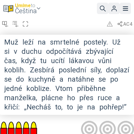
Umíme
to
Čeština
Muž
leží
na
smrtelné
postely.
Už
si
v
duchu
odpočítává
zbývající
čas,
když
tu
ucítí
lákavou
vůni
koblih.
Zesbírá
poslední
síly,
doplazí
se
do
kuchyně
a
natáhne
se
po
jedné
koblize.
Vtom
přiběhne
manželka,
plácne
ho
přes
ruce
a
křičí:
„Necháš
to,
to
je
na
pohřep!”