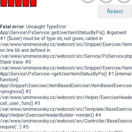
Řešení
Fatal error
: Uncaught TypeError:
App\Service\PsService::getUserItemStatusByPs(): Argument
#1 ($user) must be of type int, null given, called in
/var/www/umimecesky.cz/webroot/src/Snippet/Exercise/Item
on line 66 and defined in
/var/www/umimecesky.cz/webroot/src/Service/PsService.php
Stack trace: #0
/var/www/umimecesky.cz/webroot/src/Snippet/Exercise/Item
App\Service\PsService->getUserItemStatusByPs() #1 [internal
function]:
App\Snippet\Exercise\ItemBasedExercise\ItemBasedExercise
>progress() #2
/var/www/umimecesky.cz/webroot/src/Helper/ExerciseHeaderB
call_user_func() #3
/var/www/umimecesky.cz/webroot/src/Template/BaseExercise/
App\Helper\ExerciseHeaderBuilder->render() #4
/var/www/umimecesky.cz/webroot/src/Controller/BaseExercis
require('...') #5