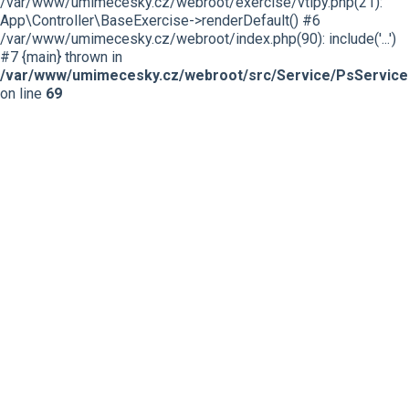
/var/www/umimecesky.cz/webroot/exercise/vtipy.php(21):
App\Controller\BaseExercise->renderDefault() #6
/var/www/umimecesky.cz/webroot/index.php(90): include('...')
#7 {main} thrown in
/var/www/umimecesky.cz/webroot/src/Service/PsService
on line
69