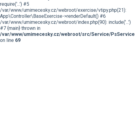
require('...') #5
/var/www/umimecesky.cz/webroot/exercise/vtipy.php(21):
App\Controller\BaseExercise->renderDefault() #6
/var/www/umimecesky.cz/webroot/index.php(90): include('...')
#7 {main} thrown in
/var/www/umimecesky.cz/webroot/src/Service/PsService
on line
69