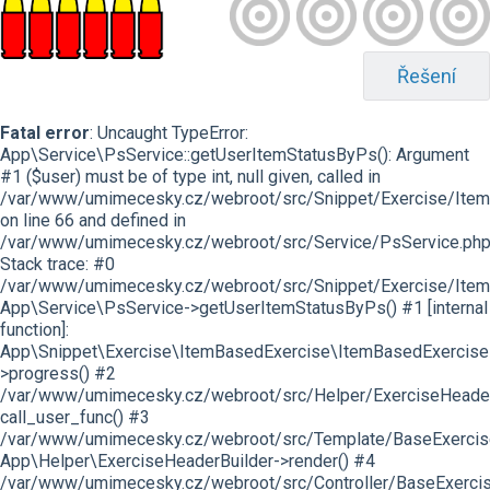
Řešení
Fatal error
: Uncaught TypeError:
App\Service\PsService::getUserItemStatusByPs(): Argument
#1 ($user) must be of type int, null given, called in
/var/www/umimecesky.cz/webroot/src/Snippet/Exercise/Item
on line 66 and defined in
/var/www/umimecesky.cz/webroot/src/Service/PsService.php
Stack trace: #0
/var/www/umimecesky.cz/webroot/src/Snippet/Exercise/Item
App\Service\PsService->getUserItemStatusByPs() #1 [internal
function]:
App\Snippet\Exercise\ItemBasedExercise\ItemBasedExercise
>progress() #2
/var/www/umimecesky.cz/webroot/src/Helper/ExerciseHeaderB
call_user_func() #3
/var/www/umimecesky.cz/webroot/src/Template/BaseExercise/
App\Helper\ExerciseHeaderBuilder->render() #4
/var/www/umimecesky.cz/webroot/src/Controller/BaseExercis