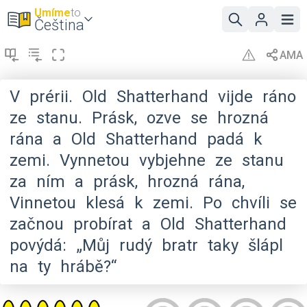
Umíme
to
Čeština
V
prérii.
Old
Shatterhand
vijde
ráno
ze
stanu.
Prásk,
ozve
se
hrozná
rána
a
Old
Shatterhand
padá
k
zemi.
Vynnetou
vybjehne
ze
stanu
za
ním
a
prásk,
hrozná
rána,
Vinnetou
klesá
k
zemi.
Po
chvíli
se
začnou
probírat
a
Old
Shatterhand
povýdá:
„Můj
rudý
bratr
taky
šlápl
na
ty
hrábě?“