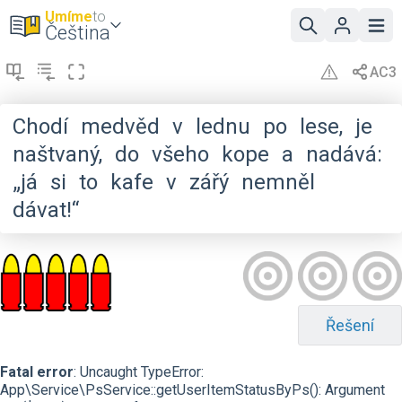
Umíme
to
Čeština
Chodí
medvěd
v
lednu
po
lese,
je
naštvaný,
do
všeho
kope
a
nadává:
„já
si
to
kafe
v
zářý
nemněl
dávat!“
Řešení
Fatal error
: Uncaught TypeError:
App\Service\PsService::getUserItemStatusByPs(): Argument