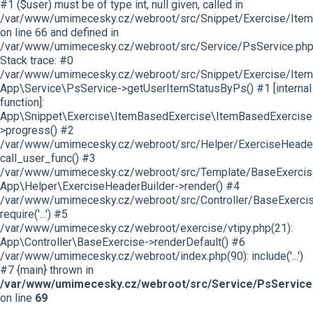
#1 ($user) must be of type int, null given, called in
/var/www/umimecesky.cz/webroot/src/Snippet/Exercise/Item
on line 66 and defined in
/var/www/umimecesky.cz/webroot/src/Service/PsService.php
Stack trace: #0
/var/www/umimecesky.cz/webroot/src/Snippet/Exercise/Item
App\Service\PsService->getUserItemStatusByPs() #1 [internal
function]:
App\Snippet\Exercise\ItemBasedExercise\ItemBasedExercise
>progress() #2
/var/www/umimecesky.cz/webroot/src/Helper/ExerciseHeaderB
call_user_func() #3
/var/www/umimecesky.cz/webroot/src/Template/BaseExercise/
App\Helper\ExerciseHeaderBuilder->render() #4
/var/www/umimecesky.cz/webroot/src/Controller/BaseExercis
require('...') #5
/var/www/umimecesky.cz/webroot/exercise/vtipy.php(21):
App\Controller\BaseExercise->renderDefault() #6
/var/www/umimecesky.cz/webroot/index.php(90): include('...')
#7 {main} thrown in
/var/www/umimecesky.cz/webroot/src/Service/PsService
on line
69