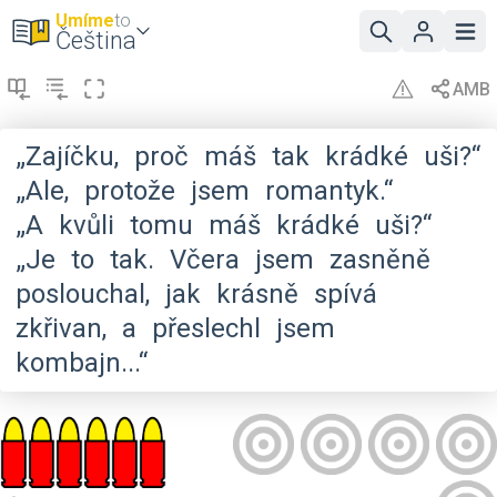
Umíme
to
Čeština
„Zajíčku,
proč
máš
tak
krádké
uši?“
„Ale,
protože
jsem
romantyk.“
„A
kvůli
tomu
máš
krádké
uši?“
„Je
to
tak.
Včera
jsem
zasněně
poslouchal,
jak
krásně
spívá
zkřivan,
a
přeslechl
jsem
kombajn...“