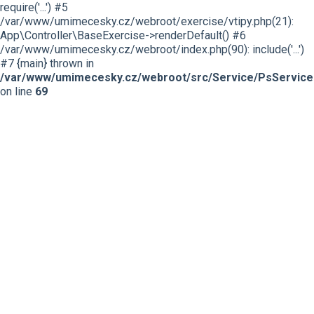
require('...') #5
/var/www/umimecesky.cz/webroot/exercise/vtipy.php(21):
App\Controller\BaseExercise->renderDefault() #6
/var/www/umimecesky.cz/webroot/index.php(90): include('...')
#7 {main} thrown in
/var/www/umimecesky.cz/webroot/src/Service/PsService
on line
69