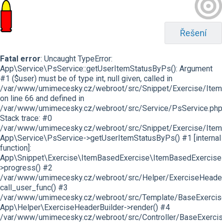
Řešení
Fatal error
: Uncaught TypeError:
App\Service\PsService::getUserItemStatusByPs(): Argument
#1 ($user) must be of type int, null given, called in
/var/www/umimecesky.cz/webroot/src/Snippet/Exercise/Item
on line 66 and defined in
/var/www/umimecesky.cz/webroot/src/Service/PsService.php
Stack trace: #0
/var/www/umimecesky.cz/webroot/src/Snippet/Exercise/Item
App\Service\PsService->getUserItemStatusByPs() #1 [internal
function]:
App\Snippet\Exercise\ItemBasedExercise\ItemBasedExercise
>progress() #2
/var/www/umimecesky.cz/webroot/src/Helper/ExerciseHeaderB
call_user_func() #3
/var/www/umimecesky.cz/webroot/src/Template/BaseExercise/
App\Helper\ExerciseHeaderBuilder->render() #4
/var/www/umimecesky.cz/webroot/src/Controller/BaseExercis