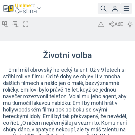
Umíme
to
Čeština
Životní volba
Emil měl obrovský herecký talent. Už v 9 letech si
střihl roli ve filmu. Od té doby se objevil i v mnoha
dalších filmech a nešlo jen o malé, bezvýznamné
roličky. Emilovi bylo právě 18 let, když se jednou
navečer rozezvonil telefon. Volal mu jeho agent, aby
mu tlumočil lákavou nabídku: Emil by mohl hrát v
hollywoodském filmu bok po boku se svými
hereckými idoly. Emil byl tak překvapený, že nevěděl,
co říct. „O ničem nepřemýšlej a vezmi to. Komu není
shůry dáno, v apatyce nekoupí, ale ty máš talentu na