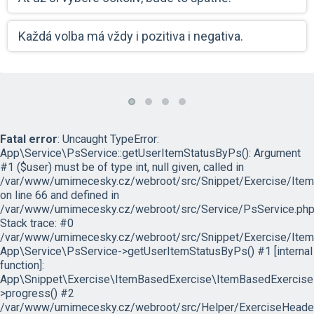
Každá volba má vždy i pozitiva i negativa.
Fatal error
: Uncaught TypeError:
App\Service\PsService::getUserItemStatusByPs(): Argument
#1 ($user) must be of type int, null given, called in
/var/www/umimecesky.cz/webroot/src/Snippet/Exercise/Item
on line 66 and defined in
/var/www/umimecesky.cz/webroot/src/Service/PsService.php
Stack trace: #0
/var/www/umimecesky.cz/webroot/src/Snippet/Exercise/Item
App\Service\PsService->getUserItemStatusByPs() #1 [internal
function]:
App\Snippet\Exercise\ItemBasedExercise\ItemBasedExercise
>progress() #2
/var/www/umimecesky.cz/webroot/src/Helper/ExerciseHeaderB