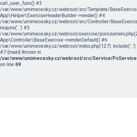
call_user_func() #3
/var/www/umimecesky.cz/webroot/src/Template/BaseExercise/
App\Helper\ExerciseHeaderBuilder->render() #4
/var/www/umimecesky.cz/webroot/src/Controller/BaseExercis
require('...') #5
/var/www/umimecesky.cz/webroot/exercise/porozumeni.php(2
App\Controller\BaseExercise->renderDefault() #6
/var/www/umimecesky.cz/webroot/index.php(127): include('...')
#7 {main} thrown in
/var/www/umimecesky.cz/webroot/src/Service/PsService
on line
69