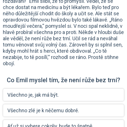
rozdávání!“ Emil slíbil, že to promyslí. Věděl, že se
chce dostat na medicínu a být lékařem. Bylo teď pro
něho důležitější chodit do školy a učit se. Ale stát se
opravdovou filmovou hvězdou bylo také lákavé. „Ráno
moudřejší večera,“ pomyslel si. V noci spal neklidně, v
hlavě probíral všechna pro a proti. Někde v hloubi duše
ale věděl, že není růže bez trní. Učil se rád a neváhal
tomu věnovat svůj volný čas. Zároveň by si splnil sen,
kdyby mohl hrát s herci, které obdivoval. „Co tě
nezabije, to tě posílí,“ rozhodl se ráno. Prostě stihne
obojí.
Co Emil myslel tím, že není růže bez trní?
Všechno je, jak má být.
Všechno zlé je k něčemu dobré.
Ať už si vybere cokoliv, bude to špatně.