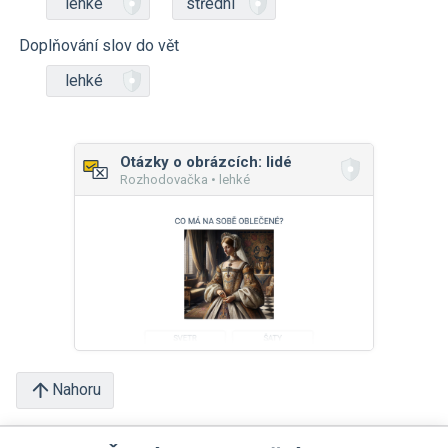
lehké
střední
Doplňování slov do vět
lehké
Otázky o obrázcích: lidé
Rozhodovačka • lehké
Nahoru