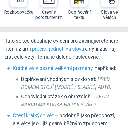
Rozhodovačka
Čtení s
Doplňování
Slova ve
porozuměním
textu
větách
Tato sekce obsahuje cvičení pro začínající čtenáře,
kteří už umí
přečíst jednotlivá slova
a nyní začínají
číst celé věty. Téma je děleno následovně:
Krátké věty psané velkými písmeny
, například:
Doplňování vhodných slov do vět:
PŘED
DOMEM STOJÍ [MODRÉ / SLADKÉ] AUTO.
Odpovídání otázek o obrázcích:
JAKOU
BARVU MÁ KOČKA NA POLŠTÁŘI?
Čtení krátkých vět
– podobně jako předchozí,
ale věty jsou již psány běžným způsobem.