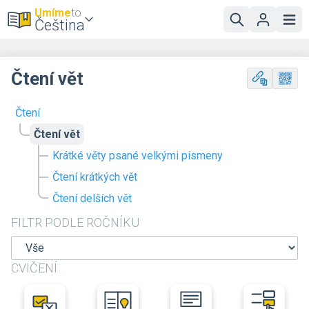
Umíme
to
Čeština
Čtení vět
Čtení
Čtení vět
Krátké věty psané velkými písmeny
Čtení krátkých vět
Čtení delších vět
FILTR PODLE ROČNÍKU
CVIČENÍ