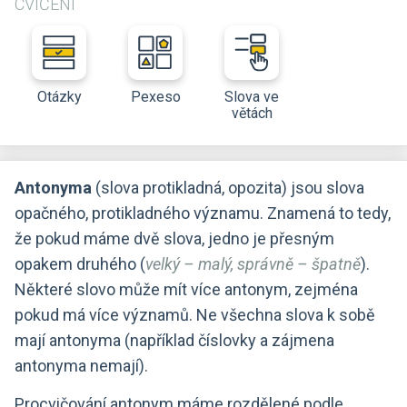
CVIČENÍ
Otázky
Pexeso
Slova ve
větách
Antonyma
(slova protikladná, opozita) jsou slova
opačného, protikladného významu. Znamená to tedy,
že pokud máme dvě slova, jedno je přesným
opakem druhého (
velký –⁠ malý, správně –⁠ špatně
).
Některé slovo může mít více antonym, zejména
pokud má více významů. Ne všechna slova k sobě
mají antonyma (například číslovky a zájmena
antonyma nemají).
Procvičování antonym máme rozdělené podle