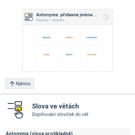
Antonyma: přídavná jména a příslovce
Pexeso • střední
Nahoru
Slova ve větách
Doplňování slovíček do vět.
Antonyma (slova protikladná)