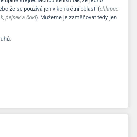
e úplně stejné. Mohou se lišit tak, že jedno
ebo že se používá jen v konkrétní oblasti (
chlapec
k, pejsek a čokl
). Můžeme je zaměňovat tedy jen
ruhů: