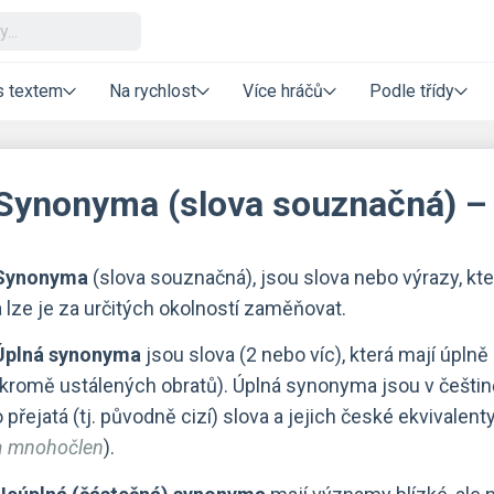
s textem
Na rychlost
Více hráčů
Podle třídy
Synonyma (slova souznačná) – 2
Synonyma
(slova souznačná), jsou slova nebo výrazy, k
a lze je za určitých okolností zaměňovat.
Úplná synonyma
jsou slova (2 nebo víc), která mají úplně
(kromě ustálených obratů). Úplná synonyma jsou v češtin
o přejatá (tj. původně cizí) slova a jejich české ekvivalent
a mnohočlen
).