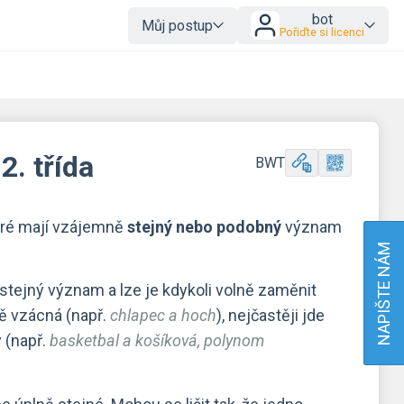
bot
Můj postup
Pořiďte si licenci
. třída
BWT
teré mají vzájemně
stejný nebo podobný
význam
NAPIŠTE NÁM
 stejný význam a lze je kdykoli volně zaměnit
ě vzácná (např.
chlapec a hoch
), nejčastěji jde
y (např.
basketbal a košíková, polynom