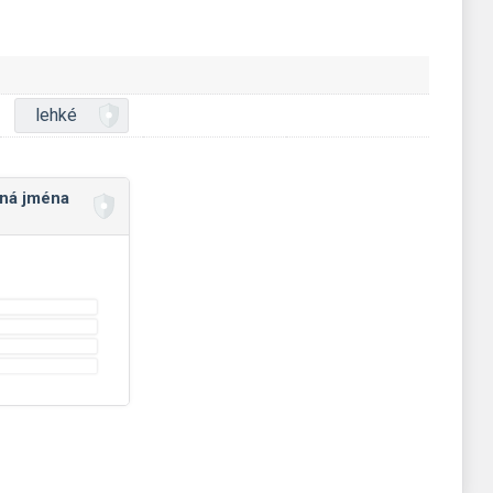
lehké
ná jména