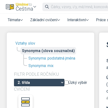
Umíme
to
Čeština
Témata
Základní cvičení
Interaktivní
Práce 
Vztahy slov
Synonyma (slova souznačná)
Synonyma: podstatná jména
Synonyma: mix
FILTR PODLE ROČNÍKU
Úzký výběr
CVIČENÍ