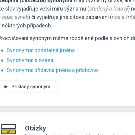
Neúplná (částečná) synonyma
mají významy blízké, ale n
ze slov vyjadřuje větší míru významu (
studený a ledový
) n
a ogar, synek
) či vyjadřuje jiné citové zabarvení (
nos a frňá
v některých případech.
Procvičování synonym máme rozdělené podle slovních d
Synonyma: podstatná jména
Synonyma: slovesa
Synonyma: přídavná jména a příslovce
Příklady synonym
Otázky