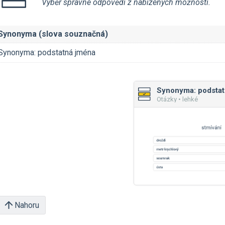
Výběr správné odpovědi z nabízených možností.
Synonyma (slova souznačná)
Synonyma: podstatná jména
Synonyma: podstat
Otázky • lehké
Nahoru