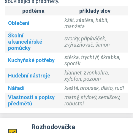
související s předměty.
podtéma
příklady slov
kšilt, zástěra, hábit,
Oblečení
manžeta
Školní
svorky, připínáček,
a kancelářské
zvýrazňovač, šanon
pomůcky
stěrka, trychtýř, škrabka,
Kuchyňské potřeby
sporák
klarinet, zvonkohra,
Hudební nástroje
xylofon, pozoun
Nářadí
kleště, brousek, dláto, rudl
Vlastnosti a popisy
matný, stylový, semišový,
předmětů
robustní
Rozhodovačka