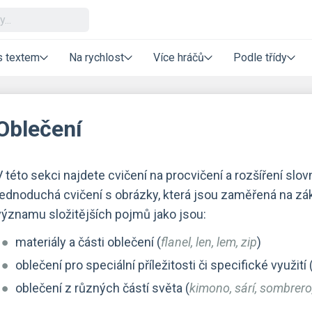
s textem
Na rychlost
Více hráčů
Podle třídy
Oblečení
V této sekci najdete cvičení na procvičení a rozšíření slov
jednoduchá cvičení s obrázky, která jsou zaměřená na zákl
významu složitějších pojmů jako jsou:
materiály a části oblečení (
flanel, len, lem, zip
)
oblečení pro speciální příležitosti či specifické využití 
oblečení z různých částí světa (
kimono, sárí, sombrero,