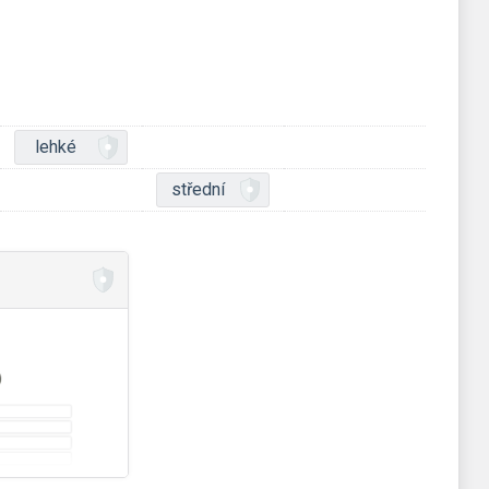
lehké
střední