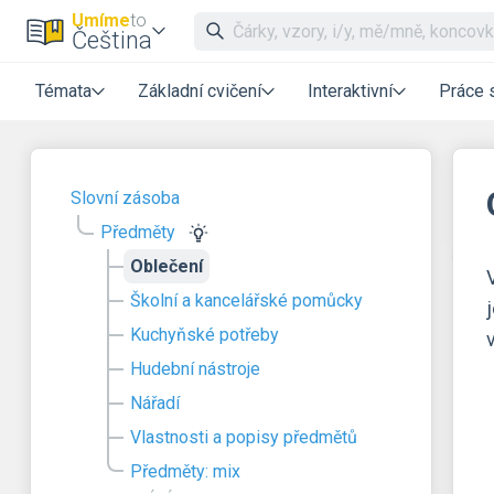
Umíme
to
Čeština
Témata
Základní cvičení
Interaktivní
Práce 
Slovní zásoba
Předměty
Oblečení
Školní a kancelářské pomůcky
Kuchyňské potřeby
Hudební nástroje
Nářadí
Vlastnosti a popisy předmětů
Předměty: mix