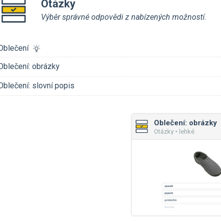
Otázky
Výběr správné odpovědi z nabízených možností.
Oblečení
Oblečení: obrázky
Oblečení: slovní popis
Oblečení: obrázky
Otázky • lehké