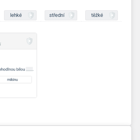
lehké
střední
těžké
í