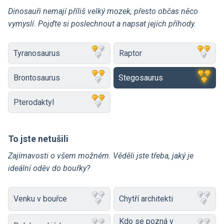
Dinosauři nemají příliš velký mozek, přesto občas něco
vymyslí. Pojďte si poslechnout a napsat jejich příhody.
Tyranosaurus
Raptor
Brontosaurus
Stegosaurus
Pterodaktyl
To jste netušili
Zajímavosti o všem možném. Věděli jste třeba, jaký je
ideální oděv do bouřky?
Venku v bouřce
Chytří architekti
Kdo se pozná v