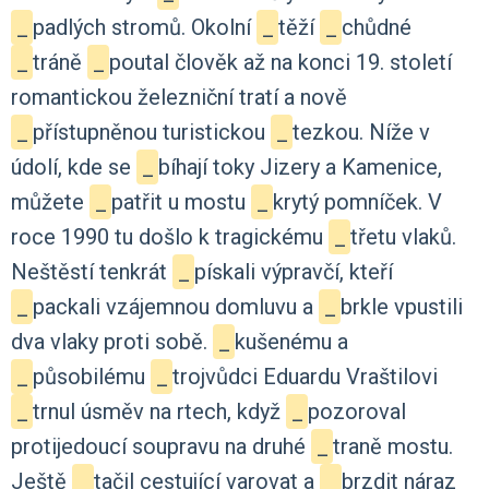
_
padlých
stromů.
Okolní
_
těží
_
chůdné
_
tráně
_
poutal
člověk
až
na
konci
19.
století
romantickou
železniční
tratí
a
nově
_
přístupněnou
turistickou
_
tezkou.
Níže
v
údolí,
kde
se
_
bíhají
toky
Jizery
a
Kamenice,
můžete
_
patřit
u
mostu
_
krytý
pomníček.
V
roce
1990
tu
došlo
k
tragickému
_
třetu
vlaků.
Neštěstí
tenkrát
_
pískali
výpravčí,
kteří
_
packali
vzájemnou
domluvu
a
_
brkle
vpustili
dva
vlaky
proti
sobě.
_
kušenému
a
_
působilému
_
trojvůdci
Eduardu
Vraštilovi
_
trnul
úsměv
na
rtech,
když
_
pozoroval
protijedoucí
soupravu
na
druhé
_
traně
mostu.
Ještě
_
tačil
cestující
varovat
a
_
brzdit
náraz