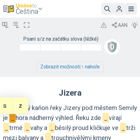
Umíme
to
Čeština
Psaní s/z na začátku slova (těžké)
Zobrazit možnosti:
↑ nahoře
Jizera
s
z
Na
divoký
kaňon
řeky
Jizery
pod
městem
Semily
je
_
hora
nádherný
výhled.
Řeku
zde
_
vírají
_
trmé
_
vahy
a
_
běsilý
proud
kličkuje
ve
_
trži
mezi
balvany
a
_
trouchnivělými
kmeny