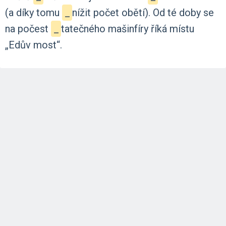
(a
díky
tomu
_
nížit
počet
obětí).
Od
té
doby
se
na
počest
_
tatečného
mašinfíry
říká
místu
„Edův
most“.