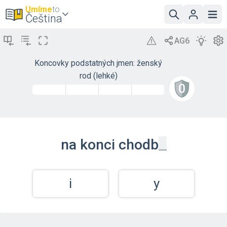
Umíme
to
Čeština
Koncovky podstatných jmen: ženský
rod (lehké)
_
na konci
chodb
i
y