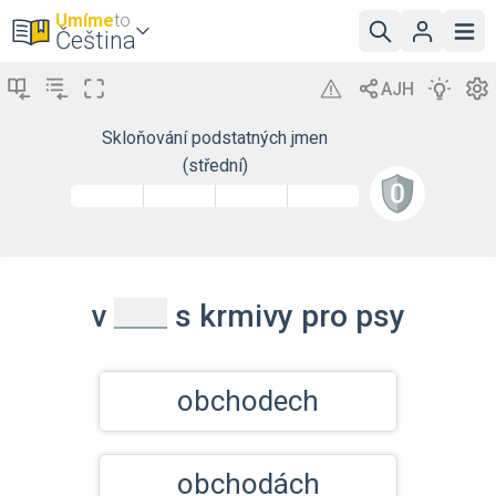
Umíme
to
Čeština
Skloňování podstatných jmen
(střední)
_
v
s krmivy pro psy
obchodech
obchodách