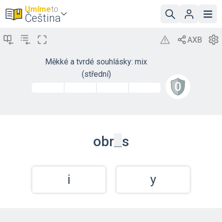
Umíme
to
Čeština
Měkké a tvrdé souhlásky: mix
(střední)
_
obr
s
i
y