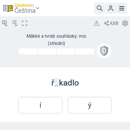
Umíme
to
Čeština
Měkké a tvrdé souhlásky: mix
(střední)
_
ř
kadlo
í
ý