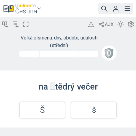
Umíme
to
Čeština
Velká písmena: dny, období, události
(střední)
_
na
tědrý
večer
Š
š