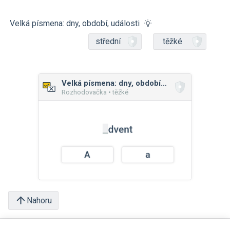
Velká písmena: dny, období, události
střední
těžké
Velká písmena: dny, období, události
Rozhodovačka • těžké
Nahoru