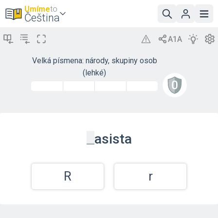
Umíme
to
Čeština
Velká písmena: národy, skupiny osob
(lehké)
_
asista
R
r