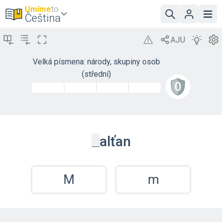
Umíme
to
Čeština
Velká písmena: národy, skupiny osob
(střední)
_
alťan
M
m