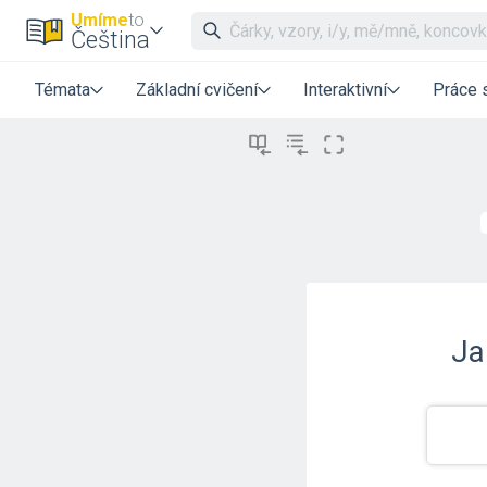
Umíme
to
Čeština
Témata
Základní cvičení
Interaktivní
Práce 
Ja