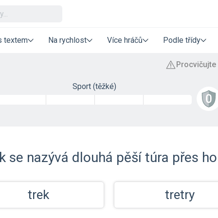
s textem
Na rychlost
Více hráčů
Podle třídy
Sport (těžké)
k se nazývá dlouhá pěší túra přes ho
trek
tretry