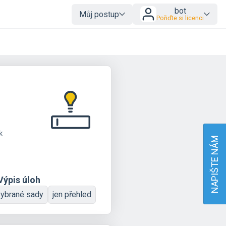
bot
Můj postup
Pořiďte si licenci
k
NAPIŠTE NÁM
Výpis úloh
vybrané sady
jen přehled