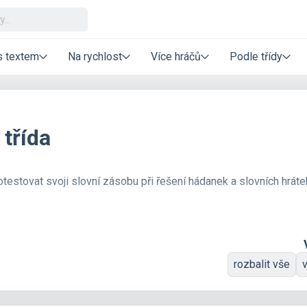
s textem
Na rychlost
Více hráčů
Podle třídy
 třída
testovat svoji slovní zásobu při řešení hádanek a slovních hráte
rozbalit vše